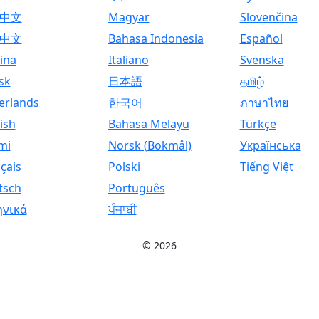
中文
Magyar
Slovenčina
中文
Bahasa Indonesia
Español
ina
Italiano
Svenska
sk
日本語
தமிழ்
erlands
한국어
ภาษาไทย
ish
Bahasa Melayu
Türkçe
mi
Norsk (Bokmål)
Українська
çais
Polski
Tiếng Việt
tsch
Português
ηνικά
ਪੰਜਾਬੀ
© 2026