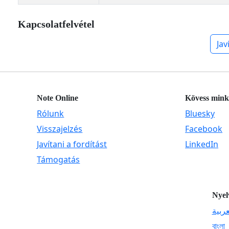
Kapcsolatfelvétel
Jav
Note Online
Kövess mink
Rólunk
Bluesky
Visszajelzés
Facebook
Javítani a fordítást
LinkedIn
Támogatás
Nyel
عربية
বাংলা