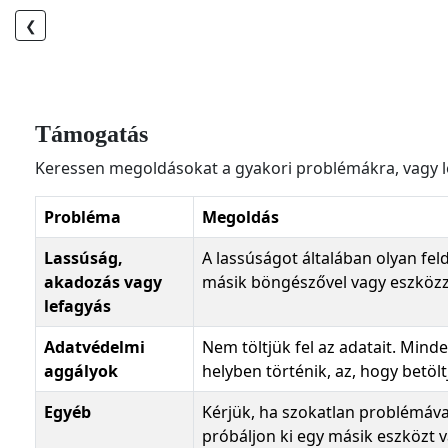
❮
Támogatás
Keressen megoldásokat a gyakori problémákra, vagy lé
Probléma
Megoldás
Lassúság,
A lassúságot általában olyan fe
akadozás vagy
másik böngészővel vagy eszközz
lefagyás
Adatvédelmi
Nem töltjük fel az adatait. Min
aggályok
helyben történik, az, hogy betölt
Egyéb
Kérjük, ha szokatlan problémáva
próbáljon ki egy másik eszközt 