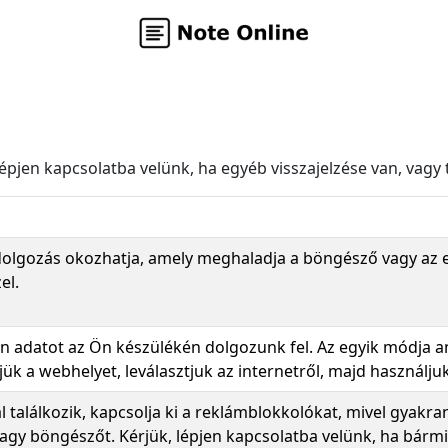
pjen kapcsolatba velünk, ha egyéb visszajelzése van, vagy 
ldolgozás okozhatja, amely meghaladja a böngésző vagy az es
el.
den adatot az Ön készülékén dolgozunk fel. Az egyik módja
jük a webhelyet, leválasztjuk az internetről, majd használju
l találkozik, kapcsolja ki a reklámblokkolókat, mivel gyakr
vagy böngészőt. Kérjük, lépjen kapcsolatba velünk, ha bárm