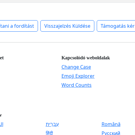
ítani a fordítást
Visszajelzés Küldése
Támogatás kér
et
Kapcsolódó weboldalak
Change Case
Emoji Explorer
Word Counts
v
ال
עִבְרִית
Română
हिंदी
Русский