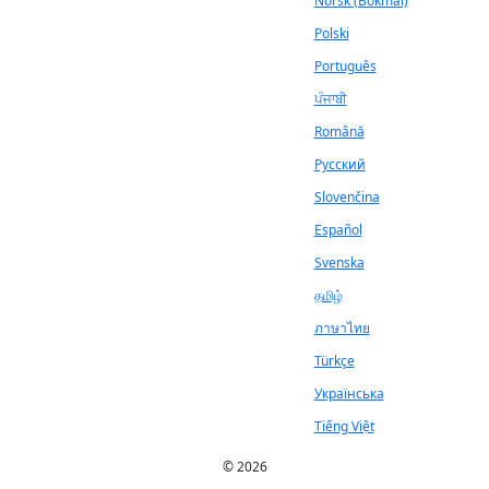
Norsk (Bokmål)
Polski
Português
ਪੰਜਾਬੀ
Română
Русский
Slovenčina
Español
Svenska
தமிழ்
ภาษาไทย
Türkçe
Українська
Tiếng Việt
© 2026