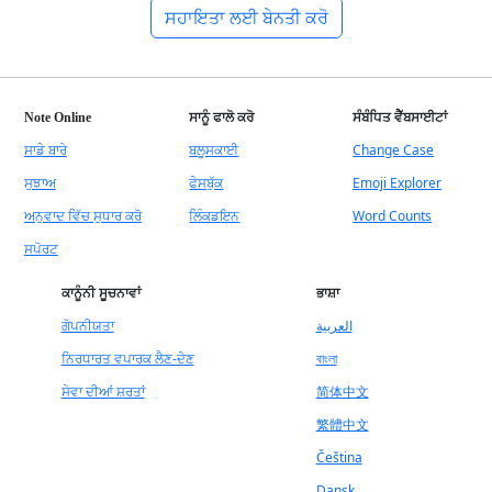
ਸਹਾਇਤਾ ਲਈ ਬੇਨਤੀ ਕਰੋ
Note Online
ਸਾਨੂੰ ਫਾਲੋ ਕਰੋ
ਸੰਬੰਧਿਤ ਵੈੱਬਸਾਈਟਾਂ
ਸਾਡੇ ਬਾਰੇ
ਬਲੂਸਕਾਈ
Change Case
ਸੁਝਾਅ
ਫੇਸਬੁੱਕ
Emoji Explorer
ਅਨੁਵਾਦ ਵਿੱਚ ਸੁਧਾਰ ਕਰੋ
ਲਿੰਕਡਇਨ
Word Counts
ਸਪੋਰਟ
ਕਾਨੂੰਨੀ ਸੂਚਨਾਵਾਂ
ਭਾਸ਼ਾ
ਗੋਪਨੀਯਤਾ
العربية
ਨਿਰਧਾਰਤ ਵਪਾਰਕ ਲੈਣ-ਦੇਣ
বাংলা
ਸੇਵਾ ਦੀਆਂ ਸ਼ਰਤਾਂ
简体中文
繁體中文
Čeština
Dansk