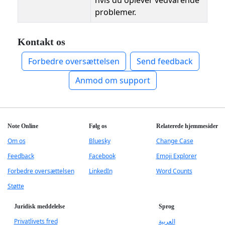
hvis du oplever vedvarende
problemer.
Kontakt os
Forbedre oversættelsen
Send feedback
Anmod om support
Note Online
Følg os
Relaterede hjemmesider
Om os
Bluesky
Change Case
Feedback
Facebook
Emoji Explorer
Forbedre oversættelsen
LinkedIn
Word Counts
Støtte
Juridisk meddelelse
Sprog
Privatlivets fred
العربية