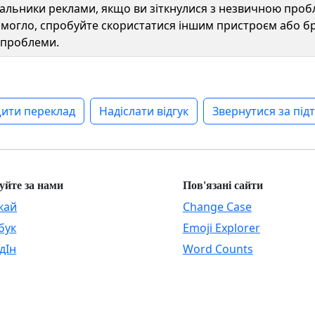
вальники реклами, якщо ви зіткнулися з незвичною пробл
огло, спробуйте скористатися іншим пристроєм або брау
і проблеми.
ити переклад
Надіслати відгук
Звернутися за пі
уйте за нами
Пов'язані сайти
кай
Change Case
бук
Emoji Explorer
дІн
Word Counts