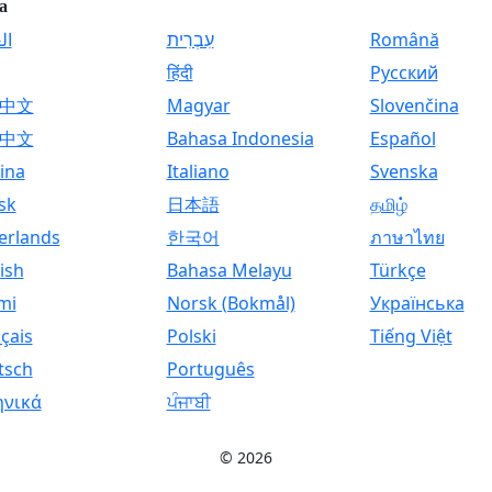
а
ال
עִבְרִית
Română
हिंदी
Русский
中文
Magyar
Slovenčina
中文
Bahasa Indonesia
Español
ina
Italiano
Svenska
sk
日本語
தமிழ்
erlands
한국어
ภาษาไทย
ish
Bahasa Melayu
Türkçe
mi
Norsk (Bokmål)
Українська
çais
Polski
Tiếng Việt
tsch
Português
ηνικά
ਪੰਜਾਬੀ
© 2026