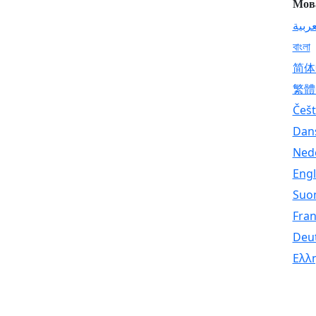
Мов
عربية
বাংলা
简体
繁體
Češt
Dan
Ned
Engl
Suo
Fran
Deu
Ελλ