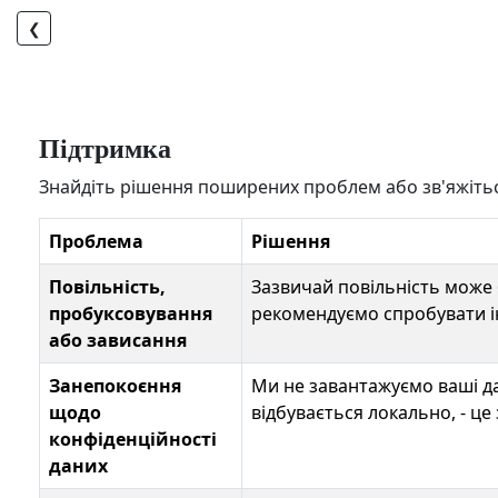
❮
Підтримка
Знайдіть рішення поширених проблем або зв'яжіться
Проблема
Рішення
Повільність,
Зазвичай повільність може
пробуксовування
рекомендуємо спробувати і
або зависання
Занепокоєння
Ми не завантажуємо ваші да
щодо
відбувається локально, - це
конфіденційності
даних