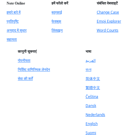
Note Online
हमें फॉलो करें
संबंधित वेबसाइटें
हमारे बारे में
ब्लूस्काई
Change Case
प्रतिपुष्टि
फेसबुक
Emoji Explorer
अनुवाद में सुधार
लिंक्डइन
Word Counts
सहायता
कानूनी सूचनाएं
भाषा
गोपनीयता
العربية
निर्दिष्ट वाणिज्यिक लेनदेन
বাংলা
सेवा की शर्तें
简体中文
繁體中文
Čeština
Dansk
Nederlands
English
Suomi