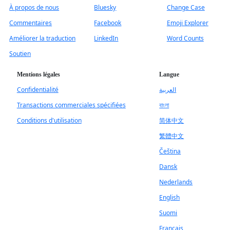
À propos de nous
Bluesky
Change Case
Commentaires
Facebook
Emoji Explorer
Améliorer la traduction
LinkedIn
Word Counts
Soutien
Mentions légales
Langue
Confidentialité
العربية
Transactions commerciales spécifiées
বাংলা
Conditions d'utilisation
简体中文
繁體中文
Čeština
Dansk
Nederlands
English
Suomi
Français