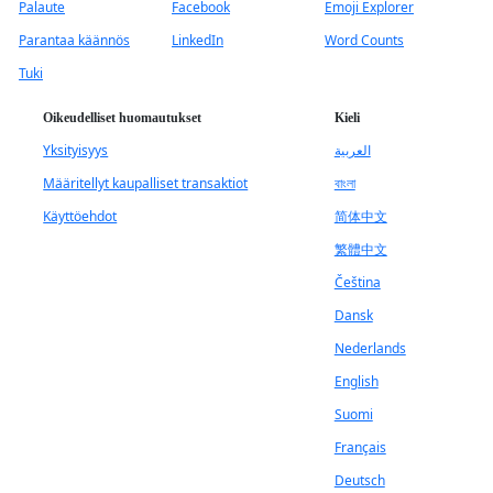
Palaute
Facebook
Emoji Explorer
Parantaa käännös
LinkedIn
Word Counts
Tuki
Oikeudelliset huomautukset
Kieli
Yksityisyys
العربية
Määritellyt kaupalliset transaktiot
বাংলা
Käyttöehdot
简体中文
繁體中文
Čeština
Dansk
Nederlands
English
Suomi
Français
Deutsch