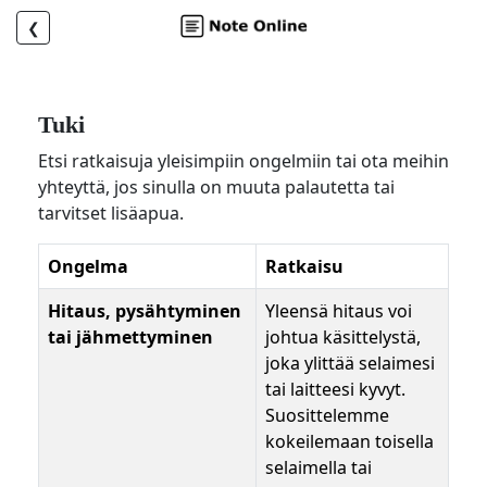
❮
Tuki
Etsi ratkaisuja yleisimpiin ongelmiin tai ota meihin
yhteyttä, jos sinulla on muuta palautetta tai
tarvitset lisäapua.
Ongelma
Ratkaisu
Hitaus, pysähtyminen
Yleensä hitaus voi
tai jähmettyminen
johtua käsittelystä,
joka ylittää selaimesi
tai laitteesi kyvyt.
Suosittelemme
kokeilemaan toisella
selaimella tai