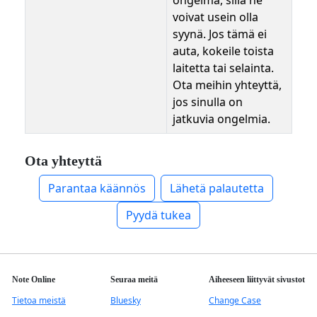
ongelma, sillä ne
voivat usein olla
syynä. Jos tämä ei
auta, kokeile toista
laitetta tai selainta.
Ota meihin yhteyttä,
jos sinulla on
jatkuvia ongelmia.
Ota yhteyttä
Parantaa käännös
Lähetä palautetta
Pyydä tukea
Note Online
Seuraa meitä
Aiheeseen liittyvät sivustot
Tietoa meistä
Bluesky
Change Case