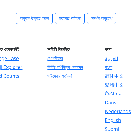
অনুবাদ উন্নত করুন
মতামত পাঠানো
সমর্থন অনুরোধ
কিত ওয়েবসাইট
আইনি বিজ্ঞপ্তি
ভাষা
nge Case
গোপনীয়তা
العربية
i Explorer
নির্দিষ্ট বাণিজ্যিক লেনদেন
বাংলা
d Counts
পরিষেবার শর্তাবলী
简体中文
繁體中文
Čeština
Dansk
Nederlands
English
Suomi