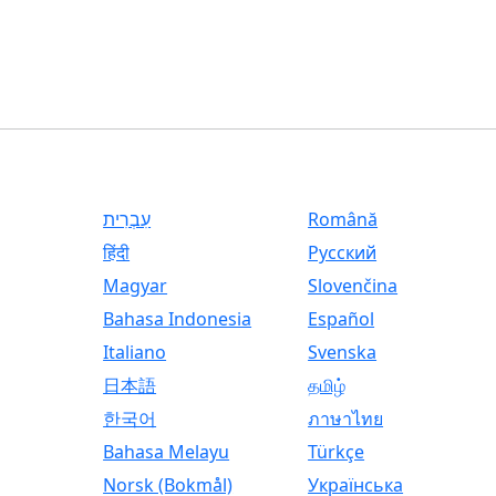
עִבְרִית
Română
हिंदी
Русский
Magyar
Slovenčina
Bahasa Indonesia
Español
Italiano
Svenska
日本語
தமிழ்
한국어
ภาษาไทย
Bahasa Melayu
Türkçe
Norsk (Bokmål)
Українська