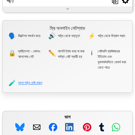
=
ফ্রি অনলাইন নোটপ্যাড
🗣️
🔊
⚡
ডিক্টেশন সমর্থন করে
পাঠ্য থেকে বক্তৃতা
পাঠ্য থেকে বিন্যাস সরান
ব্যক্তিগত - কোনও
আপনি ট্যাব বন্ধ না করা
নোটগুলি ব্রাউজারের
🔒
✏️
ℹ️
আপলোড নেই
পর্যন্ত নোট স্থায়ী হয়
ইতিহাস এবং
বুকমার্কগুলিতে রেকর্ড করা
যেতে পারে
🧪
নমুনা পাঠ্য চেষ্টা করুন
ভাগ