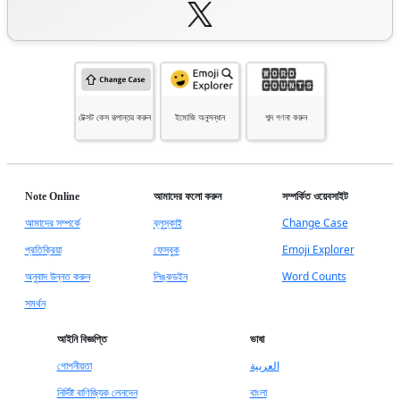
টেক্সট কেস রূপান্তর করুন
ইমোজি অনুসন্ধান
শব্দ গণনা করুন
Note Online
আমাদের ফলো করুন
সম্পর্কিত ওয়েবসাইট
আমাদের সম্পর্কে
ব্লুস্কাই
Change Case
প্রতিক্রিয়া
ফেসবুক
Emoji Explorer
অনুবাদ উন্নত করুন
লিঙ্কডইন
Word Counts
সমর্থন
আইনি বিজ্ঞপ্তি
ভাষা
গোপনীয়তা
العربية
নির্দিষ্ট বাণিজ্যিক লেনদেন
বাংলা