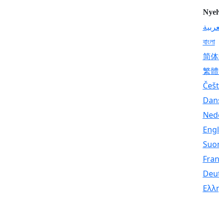
Nyel
عربية
বাংলা
简体
繁體
Češt
Dan
Ned
Engl
Suo
Fran
Deu
Ελλ