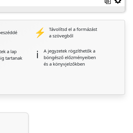
⚡
Távolítsd el a formázást
beszéddé
a szövegből
A jegyzetek rögzíthetők a
ℹ️
tek a lap
böngésző előzményeiben
ig tartanak
és a könyvjelzőkben