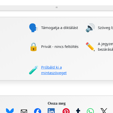
=
🗣️
🔊
Támogatja a diktálást
Szöveg 
🔒
✏️
A jegyze
Privát - nincs feltöltés
b
bezárásá
🧪
Próbáld ki a
mintaszöveget
Ossza meg