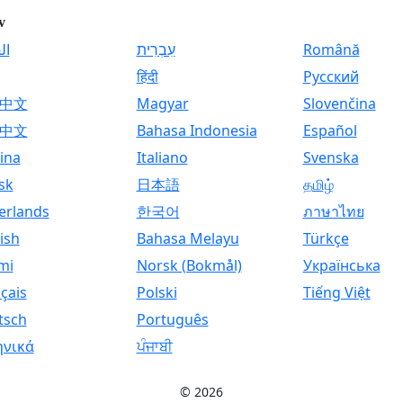
v
ال
עִבְרִית
Română
हिंदी
Русский
中文
Magyar
Slovenčina
中文
Bahasa Indonesia
Español
ina
Italiano
Svenska
sk
日本語
தமிழ்
erlands
한국어
ภาษาไทย
ish
Bahasa Melayu
Türkçe
mi
Norsk (Bokmål)
Українська
çais
Polski
Tiếng Việt
tsch
Português
ηνικά
ਪੰਜਾਬੀ
© 2026