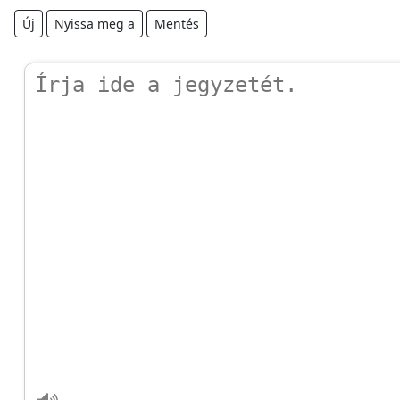
Új
Nyissa meg a
Mentés