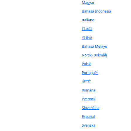
Magyar
Bahasa Indonesia
Italiano
日本語
한국어
Bahasa Melayu
Norsk (Bokmål)
Polski
Português
ਪੰਜਾਬੀ
Română
Русский
Slovenčina
Español
Svenska