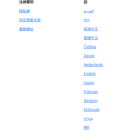
法律聲明
語
隱私權
العربية
特定商業交易
বাংলা
服務條款
简体中文
繁體中文
Čeština
Dansk
Nederlands
English
Suomi
Français
Deutsch
Ελληνικά
עִבְרִית
हिंदी