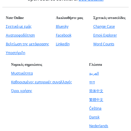
Note Online
Ακολουθήστε μας
Σχετικές ιστοσελίδες
Σχετικά με εμάς
Bluesky
Change Case
Ανατροφοδότηση
Facebook
Emoji Explorer
Βελτίωση της μετάφρασης
LinkedIn
Word Counts
Υποστήριξη
Νομικές σημειώσεις
Γλώσσα
Μυστικότητα
العربية
Καθορισμένες εμπορικές συναλλαγές
বাংলা
Όροι χρήσης
简体中文
繁體中文
Čeština
Dansk
Nederlands