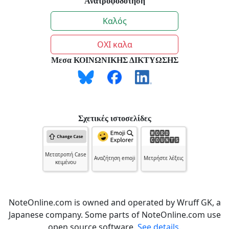
Ανατροφοδότηση
Καλός
ΟΧΙ καλα
Μεσα ΚΟΙΝΩΝΙΚΗΣ ΔΙΚΤΥΩΣΗΣ
Σχετικές ιστοσελίδες
Μετατροπή Case
Αναζήτηση emoji
Μετρήστε λέξεις
κειμένου
NoteOnline.com is owned and operated by Wruff GK, a
Japanese company. Some parts of NoteOnline.com use
open source software.
See details.