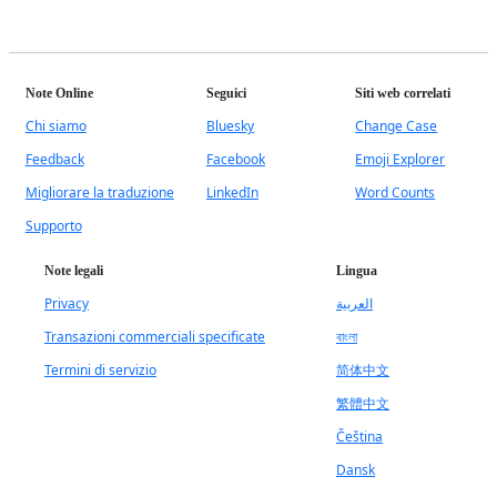
Note Online
Seguici
Siti web correlati
Chi siamo
Bluesky
Change Case
Feedback
Facebook
Emoji Explorer
Migliorare la traduzione
LinkedIn
Word Counts
Supporto
Note legali
Lingua
Privacy
العربية
Transazioni commerciali specificate
বাংলা
Termini di servizio
简体中文
繁體中文
Čeština
Dansk