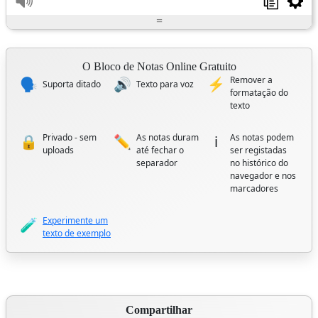
=
O Bloco de Notas Online Gratuito
Remover a
🗣️
🔊
⚡
Suporta ditado
Texto para voz
formatação do
texto
Privado - sem
As notas duram
As notas podem
🔒
✏️
ℹ️
uploads
até fechar o
ser registadas
separador
no histórico do
navegador e nos
marcadores
Experimente um
🧪
texto de exemplo
Compartilhar