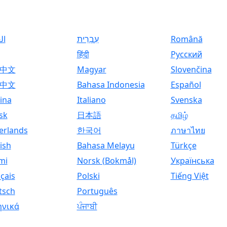
ال
עִבְרִית
Română
हिंदी
Русский
中文
Magyar
Slovenčina
中文
Bahasa Indonesia
Español
ina
Italiano
Svenska
sk
日本語
தமிழ்
erlands
한국어
ภาษาไทย
ish
Bahasa Melayu
Türkçe
mi
Norsk (Bokmål)
Українська
çais
Polski
Tiếng Việt
tsch
Português
ηνικά
ਪੰਜਾਬੀ