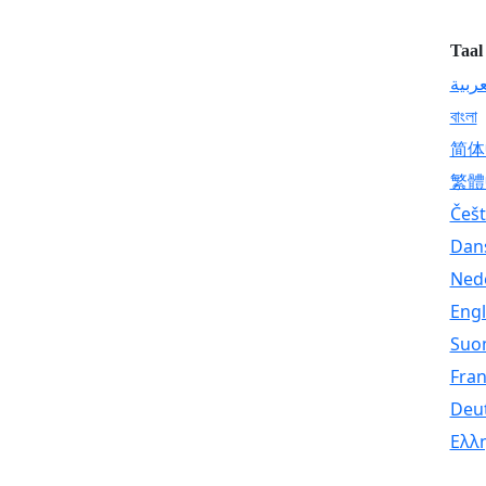
Taal
عربية
বাংলা
简体
繁體
Češt
Dan
Ned
Engl
Suo
Fran
Deu
Ελλ