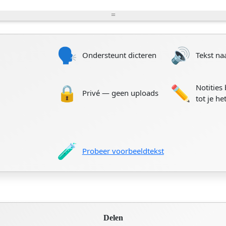
=
🗣️
🔊
Ondersteunt dicteren
Tekst na
🔒
✏️
Notities
Privé — geen uploads
tot je he
🧪
Probeer voorbeeldtekst
Delen