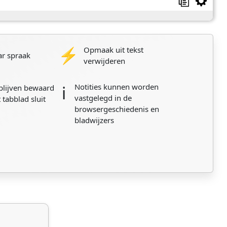
⚡
Opmaak uit tekst
ar spraak
verwijderen
Notities kunnen worden
ℹ️
 blijven bewaard
vastgelegd in de
t tabblad sluit
browsergeschiedenis en
bladwijzers