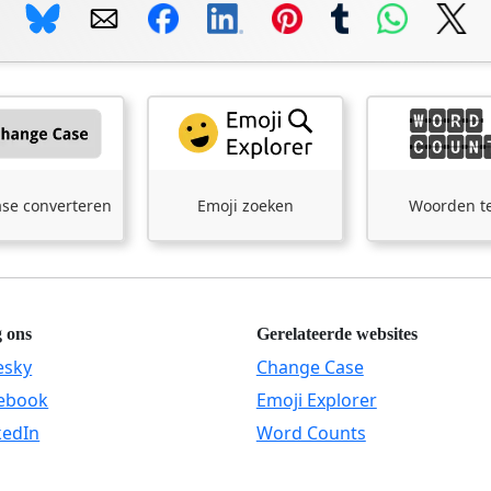
ase converteren
Emoji zoeken
Woorden te
g ons
Gerelateerde websites
esky
Change Case
ebook
Emoji Explorer
kedIn
Word Counts